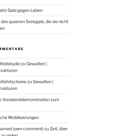
Kein) Geld gegen Leben
des queeren Senegals, die sie nicht
en
MMENTARE
lfeldstudie
zu
Gewalten |
trukturen
eifahrtscheine
zu
Gewalten |
trukturen
e Vorabenddemonstration zum
sche Mobilisierungen
hamed (own comment)
zu
Zeit, über
 zu reden