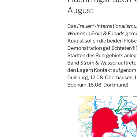
August
Das
Frauen*-Internationalism
Women in Exile
& Friends
geme
August sollen die beiden Flöß
Demonstration geflüchteter/fl
Städten des Ruhrgebiets anlege
Band
Strom & Wasser
auftrete
den Lagern Kontakt aufgenomm
Duisburg; 12.08. Oberhausen, 13
Bochum, 16.08. Dortmund).