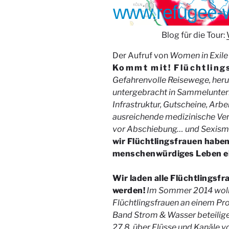
Blog für die Tour:
Der Aufruf von
Women in Exile
Kommt mit! Flüchtling
Gefahrenvolle Reisewege, her
untergebracht in Sammelunterk
Infrastruktur, Gutscheine, Arbe
ausreichende medizinische Ve
vor Abschiebung… und Sexismus
wir Flüchtlingsfrauen haben
menschenwürdiges Leben e
Wir laden alle Flüchtlingsf
werden!
Im Sommer 2014 woll
Flüchtlingsfrauen an einem Pro
Band Strom & Wasser beteilige
27.8. über Flüsse und Kanäle vo