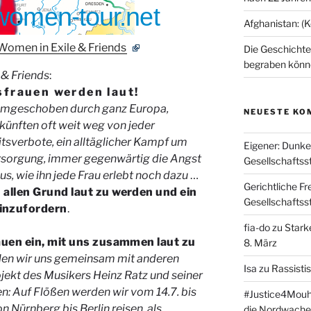
Afghanistan: (
Women in Exile & Friends
Die Geschichte 
begraben könn
 & Friends
:
sfrauen werden laut!
umgeschoben durch ganz Europa,
NEUESTE KO
ünften oft weit weg von jeder
itsverbote, ein alltäglicher Kampf um
Eigener: Dunke
rsorgung, immer gegenwärtig die Angst
Gesellschaftss
, wie ihn jede Frau erlebt noch dazu
…
Gerichtliche Fr
 allen Grund laut zu werden und ein
Gesellschaftss
inzufordern
.
fia-do
zu
Stark
rauen ein, mit uns zusammen laut zu
8. März
en wir uns gemeinsam mit anderen
Isa
zu
Rassisti
jekt des Musikers Heinz Ratz und seiner
n: Auf Flößen werden wir vom 14.7. bis
#Justice4Mou
n Nürnberg bis Berlin reisen, als
die Nordwache