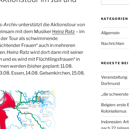
KATEGORIEN
us-Archiv
unterstützt die Aktionstour von
insam mit dem Musiker
Heinz Ratz
– im
Allgemein
e der Tour als schwimmende
Nachrichten
üchtender Frauen* auch in mehreren
n. Heinz Ratz wird dort dann mit seiner
n und es wird mit Flüchtlingsfrauen* in
NEUESTE BE
en werden (bisher geplant: 11.08.
.08. Essen, 14.08. Gelsenkirchen, 15.08.
Veranstaltung:
Dortmund
„die schwerste
Belgien: erste
Kolonialismus
Indonesien: Arb
nach 22 Jahren