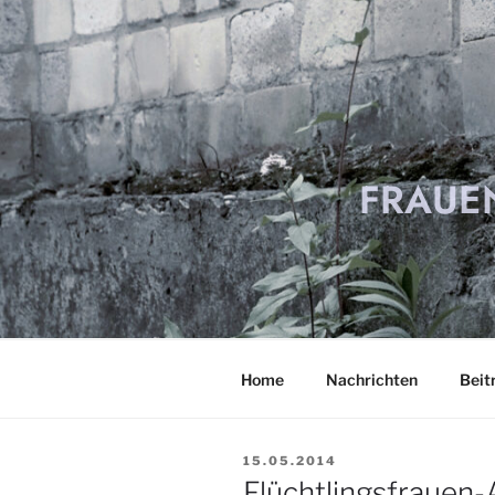
Zum
Inhalt
springen
FRAUE
Home
Nachrichten
Beit
VERÖFFENTLICHT
15.05.2014
AM
Flüchtlingsfrauen-