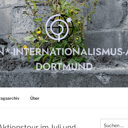
N*-INTERNATIONALISMUS-
DORTMUND
ragsarchiv
Über
Suchen
Aktionstour im Juli und
nach: