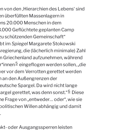
en von den ‚Hierarchien des Lebens‘ sind
en überfüllten Massenlagern in
tens 20.000 Menschen in dem
r 3.000 Geflüchtete geplanten Camp
 „zu schützenden Gemeinschaft“
ibt im
Spiegel
Margarete Stokowski
egierung, die (lächerlich minimale) Zahl
 in Griechenland aufzunehmen, während
5
r*innen
eingeflogen werden sollen, „die
er vor dem Verrotten gerettet werden
en an den Außengrenzen der
utsche Spargel. Da wird nicht lange
6
pargel gerettet, was denn sonst.“
Diese
ine Frage von „entweder… oder“, wie sie
politischen Willen abhängig und damit
.
kt- oder Ausgangssperren leisten