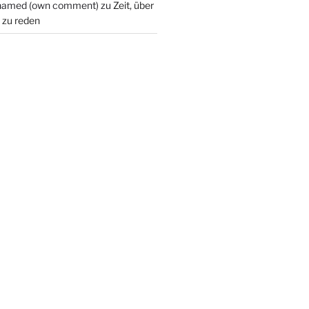
hamed (own comment)
zu
Zeit, über
 zu reden