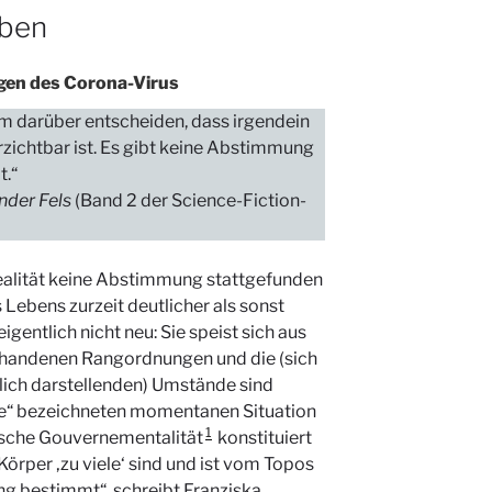
eben
lgen des Corona-Virus
Gem darüber entscheiden, dass irgendein
rzichtbar ist. Es gibt keine Abstimmung
t.“
nder Fels
(Band 2 der Science-Fiction-
Realität keine Abstimmung stattgefunden
s Lebens zurzeit deutlicher als sonst
 eigentlich nicht neu: Sie speist sich aus
orhandenen Rangordnungen und die (sich
hlich darstellenden) Umstände sind
ise“ bezeichneten momentanen Situation
1
tische Gouvernementalität
konstituiert
Körper ‚zu viele‘ sind und ist vom Topos
ung bestimmt“, schreibt Franziska