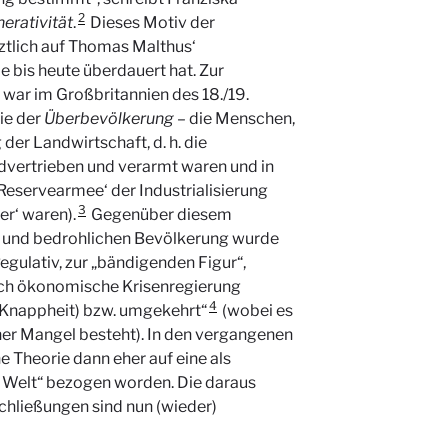
2
nerativität
.
Dieses Motiv der
tztlich auf Thomas Malthus‘
e bis heute überdauert hat. Zur
war im Großbritannien des 18./19.
ie der
Überbevölkerung
– die Menschen,
der Landwirtschaft, d. h. die
vertrieben und verarmt waren und in
Reservearmee‘ der Industrialisierung
3
er‘ waren).
Gegenüber diesem
en und bedrohlichen Bevölkerung wurde
gulativ, zur „bändigenden Figur“,
auch ökonomische Krisenregierung
4
Knappheit) bzw. umgekehrt“
(wobei es
cher Mangel besteht). In den vergangenen
e Theorie dann eher auf eine als
e Welt“ bezogen worden. Die daraus
hließungen sind nun (wieder)