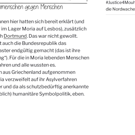
#Justice4Mou
die Nordwache
 hier hatten sich bereit erklärt (und
r im Lager Moria auf Lesbos), zusätzlich
ch
Dortmund
. Das war nicht gewollt.
t auch die Bundesrepublik das
ster endgültig gemacht (das ist ihre
g“). Für die in Moria lebenden Menschen
ahren und alle wussten es.
un aus Griechenland aufgenommen
ia verzweifelt auf ihr Asylverfahren
r und da als schutzbedürftig anerkannte
eblich) humanitäre Symbolpolitik, eben.