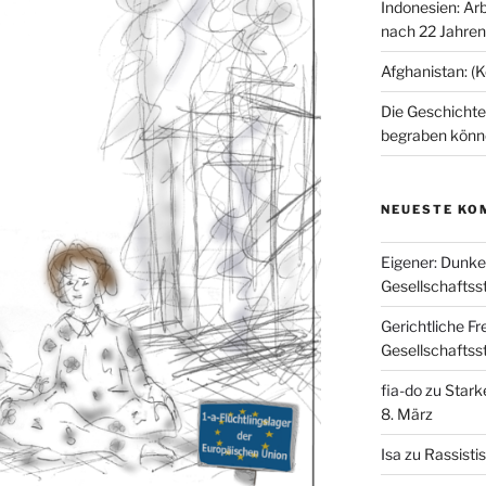
Indonesien: Arb
nach 22 Jahren
Afghanistan: (
Die Geschichte 
begraben könn
NEUESTE KO
Eigener: Dunke
Gesellschaftss
Gerichtliche Fr
Gesellschaftss
fia-do
zu
Stark
8. März
Isa
zu
Rassisti