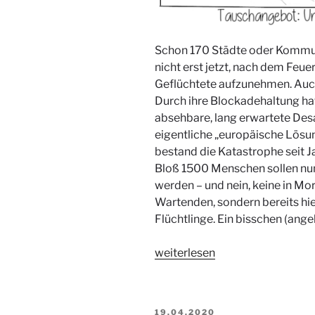
Schon 170 Städte oder Kommunen
nicht erst jetzt, nach dem Feue
Geflüchtete aufzunehmen. Au
Durch ihre Blockadehaltung ha
absehbare, lang erwartete Desa
eigentliche „europäische Lösun
bestand die Katastrophe seit J
Bloß 1500 Menschen sollen n
werden – und nein, keine in Mor
Wartenden, sondern bereits hie
Flüchtlinge. Ein bisschen (ang
„Luftbrücke
weiterlesen
jetzt!“
VERÖFFENTLICHT
19.04.2020