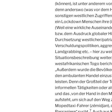
(können), ist unter anderem v
denn anderswo (was vor dem H
sonstigen westlichen Zugriffen
ein Lockdown Menschen ihre (
(Weil eine wirkliche Auseinan
bzw. dem Ausdruck globaler Hi
Durchsetzung westlicher/patria
Verschuldungspolitiken, aggre
Landgrabbing etc. – hier zu wei
Situationsbeschreibung weiter.
westafrikanischen Togo berich
„Außerdem wurde die Bevölker
den ambulanten Handel einzust
leisten. Denn der Großteil der
informellen Tätigkeiten oder a
und das ‚von der Hand in den M
aufsteht, um sich auf den Weg
Mopedtaxi-Fahrer (
zémidjan
),
7
Passagiere“ sucht.
Auch aus K