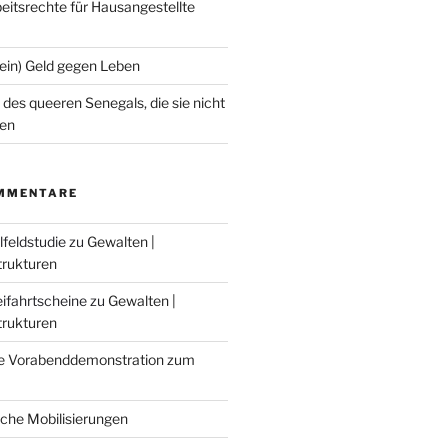
eitsrechte für Hausangestellte
Kein) Geld gegen Leben
des queeren Senegals, die sie nicht
en
MMENTARE
lfeldstudie
zu
Gewalten |
trukturen
eifahrtscheine
zu
Gewalten |
trukturen
e Vorabenddemonstration zum
sche Mobilisierungen