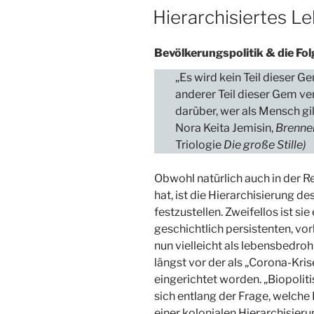
AM
Hierarchisiertes L
Bevölkerungspolitik & die Fo
„Es wird kein Teil dieser 
anderer Teil dieser Gem ve
darüber, wer als Mensch gil
Nora Keita Jemisin,
Brenne
Triologie
Die große Stille)
Obwohl natürlich auch in der 
hat, ist die Hierarchisierung de
festzustellen. Zweifellos ist sie
geschichtlich persistenten, v
nun vielleicht als lebensbedro
längst vor der als „Corona-Kr
eingerichtet worden. „Biopoli
sich entlang der Frage, welche 
einer kolonialen Hierarchisier