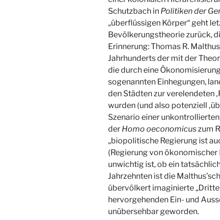
Schutzbach in
Politiken der Ge
„überflüssigen Körper“ geht le
Bevölkerungstheorie zurück, di
Erinnerung: Thomas R. Malthus 
Jahrhunderts der mit der Theor
die durch eine Ökonomisierung 
sogenannten Einhegungen, land
den Städten zur verelendeten ‚
wurden (und also potenziell ‚üb
Szenario einer unkontrolliert
der
Homo oeconomicus
zum Re
„biopolitische Regierung ist 
(Regierung von ökonomischer 
unwichtig ist, ob ein tatsächli
Jahrzehnten ist die Malthus’sch
übervölkert imaginierte „Dritt
hervorgehenden Ein- und Aussc
unübersehbar geworden.