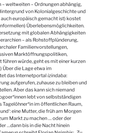
on – weltweiten – Ordnungen abhängig,
intergrund von Kolonialgeschichte und
 auch europäisch gemacht ist) kostet
informellen) Überlebensmöglichkeiten.
dersetzung mit globalen Abhängigkeiten
erarchien – als Rohstoffplünderung,
rchaler Familienvorstellungen,
ssiven Marktöffnungspolitiken,
t führen würde, geht es mit einer kurzen
) Über die Lage etwa im
tet das Internetportal
izindaba
:
ung aufgerufen, zuhause zu bleiben und
ellen. Aber das kann sich niemand
 Togoer*innen lebt von selbstständigen
ls Tagelöhner*in im öffentlichen Raum,
und‘: eine Mutter, die früh am Morgen
 zum Markt zu machen … oder der
 der …dann bis in die Nacht hinein
amerun schreibt Florian Ngimbis: „Zu