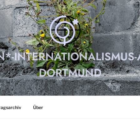
N*-INTERNATIONALISMUS-
DORTMUND
ragsarchiv
Über