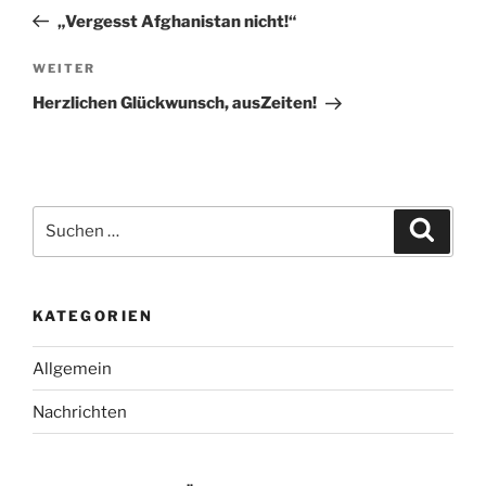
Beitrag
„Vergesst Afghanistan nicht!“
Nächster
WEITER
Beitrag
Herzlichen Glückwunsch, ausZeiten!
Suchen
Suche
nach:
KATEGORIEN
Allgemein
Nachrichten