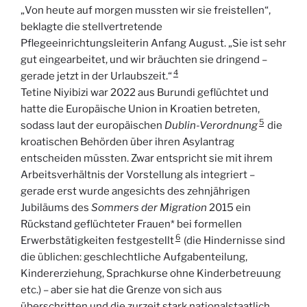
„Von heute auf morgen mussten wir sie freistellen“,
beklagte die stellvertretende
Pflegeeinrichtungsleiterin Anfang August. „Sie ist sehr
gut eingearbeitet, und wir bräuchten sie dringend –
4
gerade jetzt in der Urlaubszeit.“
Tetine Niyibizi war 2022 aus Burundi geflüchtet und
hatte die Europäische Union in Kroatien betreten,
5
sodass laut der europäischen
Dublin-Verordnung
die
kroatischen Behörden über ihren Asylantrag
entscheiden müssten. Zwar entspricht sie mit ihrem
Arbeitsverhältnis der Vorstellung als integriert –
gerade erst wurde angesichts des zehnjährigen
Jubiläums des
Sommers der Migration
2015 ein
Rückstand geflüchteter Frauen* bei formellen
6
Erwerbstätigkeiten festgestellt
(die Hindernisse sind
die üblichen: geschlechtliche Aufgabenteilung,
Kindererziehung, Sprachkurse ohne Kinderbetreuung
etc.) – aber sie hat die Grenze von sich aus
überschritten und die zurzeit stark nationalstaatlich