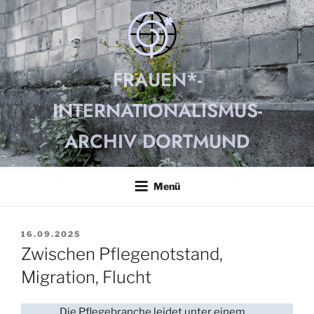
Zum
Inhalt
springen
FRAUEN*-
INTERNATIONALISMUS-
ARCHIV DORTMUND
Menü
VERÖFFENTLICHT
16.09.2025
AM
Zwischen Pflegenotstand,
Migration, Flucht
Die Pflegebranche leidet unter einem