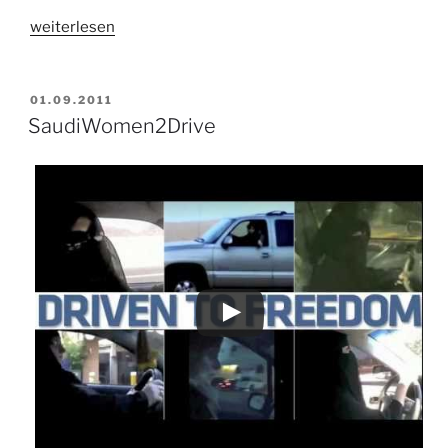
„Tunesien:
weiterlesen
Parität
ist
nicht
VERÖFFENTLICHT
01.09.2011
AM
genug“
SaudiWomen2Drive