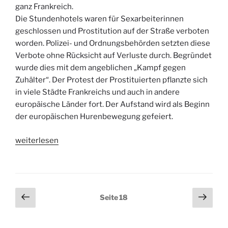
ganz Frankreich.
Die Stundenhotels waren für Sexarbeiterinnen
geschlossen und Prostitution auf der Straße verboten
worden. Polizei- und Ordnungsbehörden setzten diese
Verbote ohne Rücksicht auf Verluste durch. Begründet
wurde dies mit dem angeblichen „Kampf gegen
Zuhälter“. Der Protest der Prostituierten pflanzte sich
in viele Städte Frankreichs und auch in andere
europäische Länder fort. Der Aufstand wird als Beginn
der europäischen Hurenbewegung gefeiert.
„Dokumentation:
weiterlesen
Rechtssicherheit
statt
Repression“
Seitennummerierung
Vorherige
Näch
Seite
18
Seite
Seit
der
Beiträge