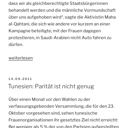
dass wir als gleichberechtigte Staatsbürgerinnen
behandelt werden und die männliche Vormundschaft
über uns aufgehoben wird“, sagte die Aktivistin Maha
al-Qahtani, die sich wie andere vor kurzem an einer
Kampagne beteiligte, mit der Frauen dagegen
protestieren, in Saudi-Arabien nicht Auto fahren zu
dürfen.
„Saudi-
weiterlesen
Arabien:
Frauenwahlrecht
ist
VERÖFFENTLICHT
14.09.2011
AM
nicht
Tunesien: Parität ist nicht genug
genug“
Über einen Monat vor den Wahlen zu der
verfassungsgebenden Versammlung, die für den 23.
Oktober vorgesehen sind, sehen tunesische
Frauenorganisationen ihr gesetztes Ziel nicht erreicht:
Bei weniger als 5 % der von den Parteien aufgestellten