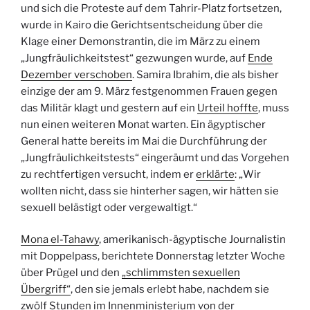
und sich die Proteste auf dem Tahrir-Platz fortsetzen,
wurde in Kairo die Gerichtsentscheidung über die
Klage einer Demonstrantin, die im März zu einem
„Jungfräulichkeitstest“ gezwungen wurde, auf
Ende
Dezember verschoben
. Samira Ibrahim, die als bisher
einzige der am 9. März festgenommen Frauen gegen
das Militär klagt und gestern auf ein
Urteil hoffte
, muss
nun einen weiteren Monat warten. Ein ägyptischer
General hatte bereits im Mai die Durchführung der
„Jungfräulichkeitstests“ eingeräumt und das Vorgehen
zu rechtfertigen versucht, indem er
erklärte
: „Wir
wollten nicht, dass sie hinterher sagen, wir hätten sie
sexuell belästigt oder vergewaltigt.“
Mona el-Tahawy
, amerikanisch-ägyptische Journalistin
mit Doppelpass, berichtete Donnerstag letzter Woche
über Prügel und den
„schlimmsten sexuellen
Übergriff“
, den sie jemals erlebt habe, nachdem sie
zwölf Stunden im Innenministerium von der