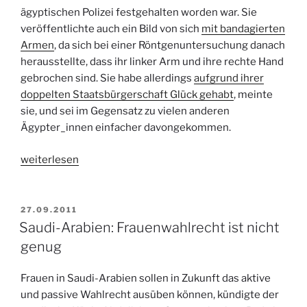
ägyptischen Polizei festgehalten worden war. Sie
veröffentlichte auch ein Bild von sich
mit bandagierten
Armen
, da sich bei einer Röntgenuntersuchung danach
herausstellte, dass ihr linker Arm und ihre rechte Hand
gebrochen sind. Sie habe allerdings
aufgrund ihrer
doppelten Staatsbürgerschaft Glück gehabt
, meinte
sie, und sei im Gegensatz zu vielen anderen
Ägypter_innen einfacher davongekommen.
„Frauen
weiterlesen
in
Ägypten“
VERÖFFENTLICHT
27.09.2011
AM
Saudi-Arabien: Frauenwahlrecht ist nicht
genug
Frauen in Saudi-Arabien sollen in Zukunft das aktive
und passive Wahlrecht ausüben können, kündigte der