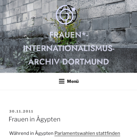
Zum
Inhalt
springen
FRAUEN*-
INTERNATIONALISMUS-
ARCHIV DORTMUND
Menü
VERÖFFENTLICHT
30.11.2011
AM
Frauen in Ägypten
Während in Ägypten
Parlamentswahlen stattfinden