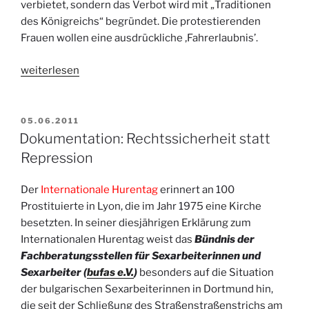
verbietet, sondern das Verbot wird mit „Traditionen
des Königreichs“ begründet. Die protestierenden
Frauen wollen eine ausdrückliche ‚Fahrerlaubnis’.
„SaudiWomen2Drive“
weiterlesen
VERÖFFENTLICHT
05.06.2011
AM
Dokumentation: Rechtssicherheit statt
Repression
Der
Internationale Hurentag
erinnert an 100
Prostituierte in Lyon, die im Jahr 1975 eine Kirche
besetzten. In seiner diesjährigen Erklärung zum
Internationalen Hurentag weist das
Bündnis der
Fachberatungsstellen für Sexarbeiterinnen und
Sexarbeiter (
bufas e.V.
)
besonders auf die Situation
der bulgarischen Sexarbeiterinnen in Dortmund hin,
die seit der Schließung des Straßenstraßenstrichs am