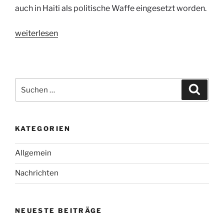
auch in Haiti als politische Waffe eingesetzt worden.
„Gewalt
weiterlesen
gegen
Frauen
in
Suchen
Haiti“
Suche
nach:
KATEGORIEN
Allgemein
Nachrichten
NEUESTE BEITRÄGE