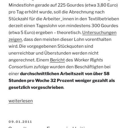
Mindestlohn gerade auf 225 Gourdes (etwa 3,80 Euro)
pro Tag erhöht wurde, soll die Abrechnung nach
Stückzahl für die Arbeiter_innen in den Textilbetrieben
derzeit einen Tageslohn von mindestens 300 Gourdes
(etwa 5 Euro) ergeben – theoretisch.
Untersuchungen
zeigen
, dass den meisten dieser Lohn vorenthalten
wird. Die vorgegebenen Stückquoten sind
unerreichbar und Überstunden werden nicht
angerechnet. Einem
Bericht
des
Worker Rights
Consortium
zufolge wurden den Beschäftigten bei
einer
durchschnittlichen Arbeitszeit von über 58
Stunden pro Woche 32 Prozent weniger gezahlt
als
gesetzlich vorgeschrieben
.
„Haiti,
weiterlesen
vier
Jahre
nach
VERÖFFENTLICHT
09.01.2011
AM
dem